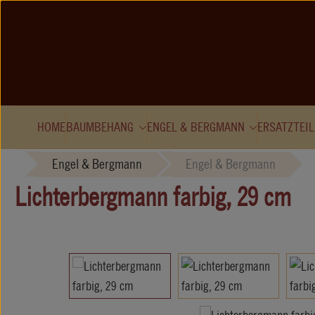
Zum Hauptinhalt springen
HOME
BAUMBEHANG
ENGEL & BERGMANN
ERSATZTEIL
Engel & Bergmann
Engel & Bergmann
Lichterbergmann farbig, 29 cm
Bildergalerie überspringen