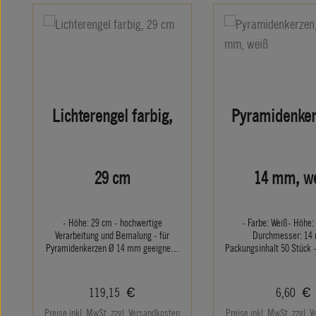
Lichterengel farbig,
Pyramidenker
29 cm
14 mm, w
- Höhe: 29 cm - hochwertige
- Farbe: Weiß- Höhe:
Verarbeitung und Bemalung - für
Durchmesser: 14
Pyramidenkerzen Ø 14 mm geeignet -
Packungsinhalt 50 Stück -
passend zu Lichterbergmann 29 cm
Pyramiden, Leuchter, Sch
(Produktnummer: 503 F)
Wachskerzen, Engel und 
14 mm Lichtertülleninnen
Regulärer Preis:
Regulärer
119,15 €
6,60 €
Preise inkl. MwSt. zzgl. Versandkosten
Preise inkl. MwSt. zzgl. 