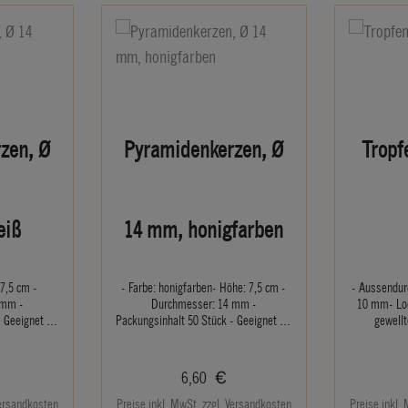
zen, Ø
Pyramidenkerzen, Ø
Tropf
eiß
14 mm, honigfarben
 7,5 cm -
- Farbe: honigfarben- Höhe: 7,5 cm -
- Aussendu
 mm -
Durchmesser: 14 mm -
10 mm- Lo
 Geeignet für
Packungsinhalt 50 Stück - Geeignet für
gewellt
wibbögen für
Pyramiden, Leuchter, Schwibbögen für
Pyramid
Bergmann mit
Wachskerzen, Engel und Bergmann mit
Auffang
durchmesser.
14 mm Lichtertülleninnendurchmesser.
 Preis:
Regulärer Preis:
6,60 €
Versandkosten
Preise inkl. MwSt. zzgl. Versandkosten
Preise inkl.