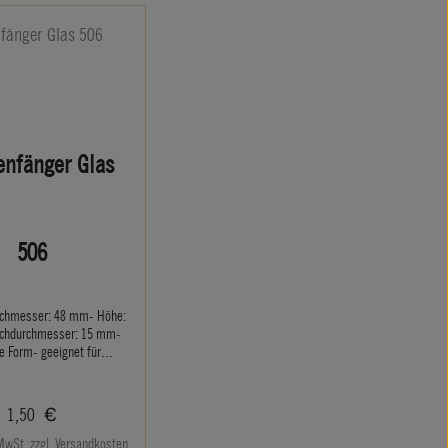
enfänger Glas
506
rchmesser: 48 mm- Höhe:
chdurchmesser: 15 mm-
e Form- geeignet für
enkerzen 14 mm- Zum
en von Wachstropfen.
Regulärer Preis:
1,50 €
 MwSt. zzgl. Versandkosten