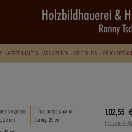
E
KERZENHALTER
MINIATUREN
REITERLEIN
RÄUCHERFIGU
Regulärer Prei
102,55 
Preise inkl. M