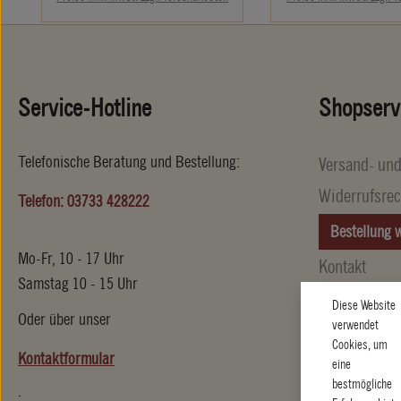
Service-Hotline
Shopserv
Telefonische Beratung und Bestellung:
Versand- un
Widerrufsrec
Telefon: 03733 428222
Bestellung 
Mo-Fr, 10 - 17 Uhr
Kontakt
Samstag 10 - 15 Uhr
Diese Website
Oder über unser
verwendet
Cookies, um
Kontaktformular
eine
bestmögliche
.