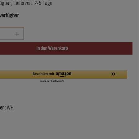
ügbar, Lieferzeit: 2-5 Tage
verfügbar.
zahl: Gib den gewünschten Wert ein oder benutze di
In den Warenkorb
er:
WH