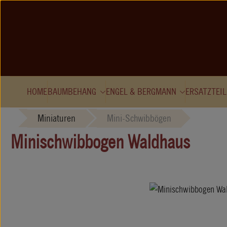
Zum Hauptinhalt springen
HOME
BAUMBEHANG
ENGEL & BERGMANN
ERSATZTEIL
Miniaturen
Mini-Schwibbögen
Minischwibbogen Waldhaus
Bildergalerie überspringen