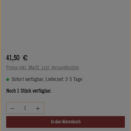
Regulärer Preis:
41,50 €
Preise inkl. MwSt. zzgl. Versandkosten
Sofort verfügbar, Lieferzeit: 2-5 Tage
Noch 1 Stück verfügbar.
Produkt Anzahl: Gib den gewünschten Wert ein oder be
In den Warenkorb