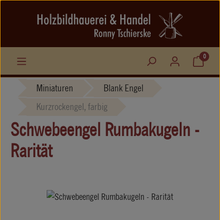
Zum Hauptinhalt springen
0
Miniaturen
Blank Engel
Kurzrockengel, farbig
Schwebeengel Rumbakugeln -
Rarität
Bildergalerie überspringen