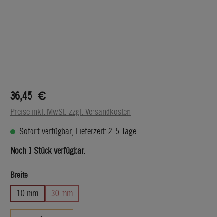
Regulärer Preis:
36,45 €
Preise inkl. MwSt. zzgl. Versandkosten
Sofort verfügbar, Lieferzeit: 2-5 Tage
Noch 1 Stück verfügbar.
auswählen
Breite
10 mm
30 mm
Produkt Anzahl: Gib den gewünschten Wert ein oder be